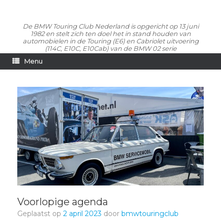
De BMW Touring Club Nederland is opgericht op 13 juni
1982 en stelt zich ten doel het in stand houden van
automobielen in de Touring (E6) en Cabriolet uitvoering
(114C, E10C, E10Cab) van de BMW 02 serie
Menu
Voorlopige agenda
Geplaatst op
2 april 2023
door
bmwtouringclub