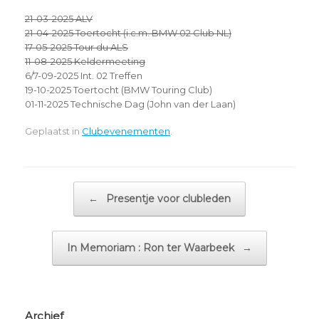
21-03-2025 ALV
21-04-2025 Toertocht (i.c.m. BMW 02 Club NL)
17-05-2025 Tour du ALS
11-08-2025 Keldermeeting
6/7-09-2025 Int. 02 Treffen
19-10-2025 Toertocht (BMW Touring Club)
01-11-2025 Technische Dag (John van der Laan)
Geplaatst in
Clubevenementen
.
Bericht navigatie
←
Presentje voor clubleden
In Memoriam : Ron ter Waarbeek
→
Archief