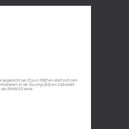
pgericht op 13 juni 1982 en stelt zich ten
mobielen in de Touring (E6) en Cabriolet
n de BMW 02 serie