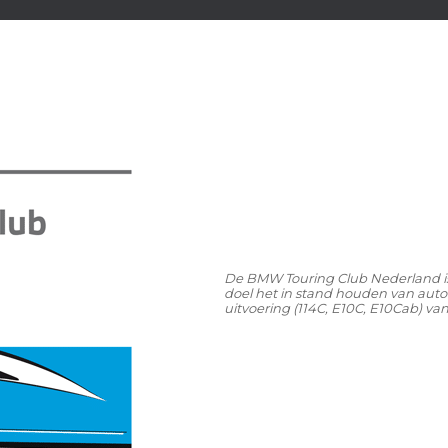
De BMW Touring Club Nederland is o
doel het in stand houden van auto
uitvoering (114C, E10C, E10Cab) va