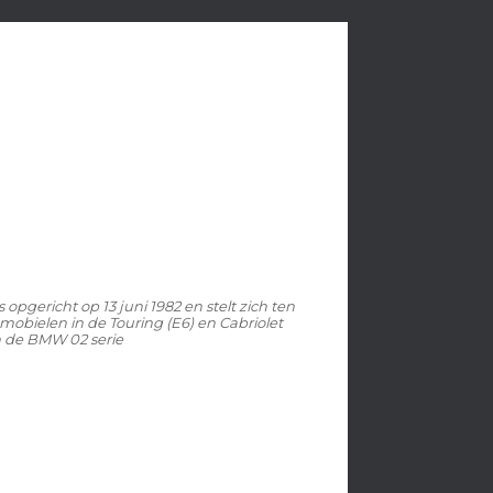
pgericht op 13 juni 1982 en stelt zich ten
mobielen in de Touring (E6) en Cabriolet
n de BMW 02 serie