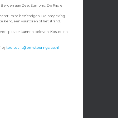
 Bergen aan Zee, Egmond, De Rijp en
t centrum te bezichtigen. De omgeving
e kerk, een vuurtoren of het strand.
veel plezier kunnen beleven. Kosten en
 bij
toertocht@bmwtouringclub.nl