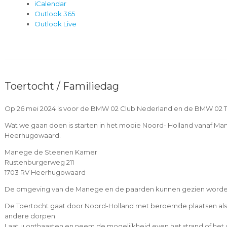
iCalendar
Outlook 365
Outlook Live
Toertocht / Familiedag
Op 26 mei 2024 is voor de BMW 02 Club Nederland en de BMW 02 To
Wat we gaan doen is starten in het mooie Noord- Holland vanaf 
Heerhugowaard.
Manege de Steenen Kamer
Rustenburgerweg 211
1703 RV Heerhugowaard
De omgeving van de Manege en de paarden kunnen gezien worden, 
De Toertocht gaat door Noord-Holland met beroemde plaatsen als
andere dorpen.
Laat u onthaasten en neem de mogelijkheid even het strand of he