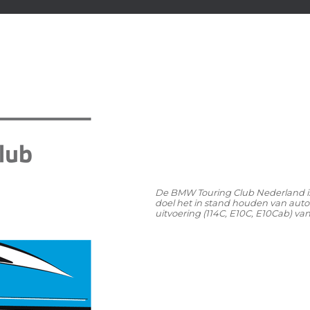
De BMW Touring Club Nederland is o
doel het in stand houden van auto
uitvoering (114C, E10C, E10Cab) va