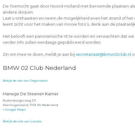
De Toertocht gaat door Noord-Holland met beroemde plaatsen als
andere dorpen.
Laat u onthaasten en neem de mogelijkheid even het strand of he
leent zicht voor het maken van mooie foto’s, denk aan de plaatselijk
Het belooft een panoramische rit te worden en verwachten dat we 
verder info zullen eerdaags gepubliceerd worden.
Zin om mee te doen, meldt je aan bij
secretariaat@bmw02club.nl
of
BMW 02 Club Nederland
Bekijk de site van Organisator
Manege De Steenen Kamer
Rustenburgerweg 211
Heerhugowaard
,
1703 RV
Nederland
+ Google Maps
Bekijk de site van Locatie