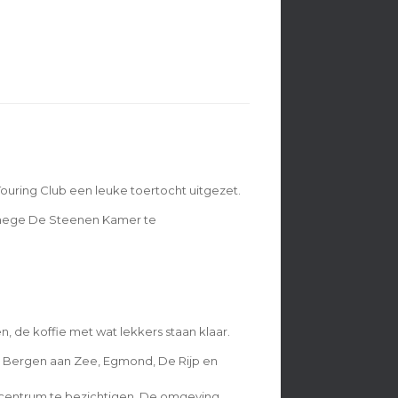
uring Club een leuke toertocht uitgezet.
Manege De Steenen Kamer te
de koffie met wat lekkers staan klaar.
 Bergen aan Zee, Egmond, De Rijp en
t centrum te bezichtigen. De omgeving