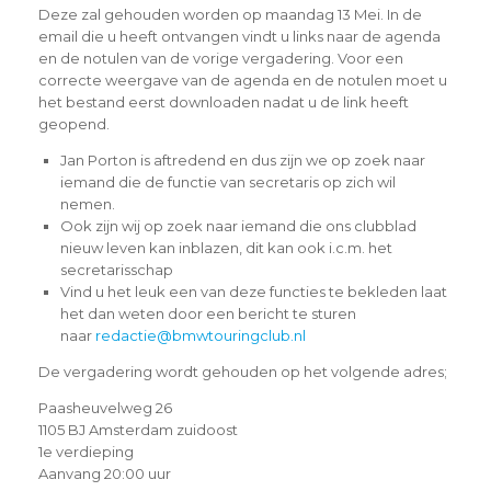
Deze zal gehouden worden op maandag 13 Mei. In de
email die u heeft ontvangen vindt u links naar de agenda
en de notulen van de vorige vergadering. Voor een
correcte weergave van de agenda en de notulen moet u
het bestand eerst downloaden nadat u de link heeft
geopend.
Jan Porton is aftredend en dus zijn we op zoek naar
iemand die de functie van secretaris op zich wil
nemen.
Ook zijn wij op zoek naar iemand die ons clubblad
nieuw leven kan inblazen, dit kan ook i.c.m. het
secretarisschap
Vind u het leuk een van deze functies te bekleden laat
het dan weten door een bericht te sturen
naar
redactie@bmwtouringclub.nl
De vergadering wordt gehouden op het volgende adres;
Paasheuvelweg 26
1105 BJ Amsterdam zuidoost
1e verdieping
Aanvang 20:00 uur