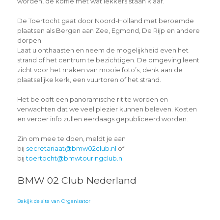
worden, de koffie met wat lekkers staan klaar.
De Toertocht gaat door Noord-Holland met beroemde
plaatsen als Bergen aan Zee, Egmond, De Rijp en andere
dorpen.
Laat u onthaasten en neem de mogelijkheid even het
strand of het centrum te bezichtigen. De omgeving leent
zicht voor het maken van mooie foto’s, denk aan de
plaatselijke kerk, een vuurtoren of het strand.
Het belooft een panoramische rit te worden en
verwachten dat we veel plezier kunnen beleven. Kosten
en verder info zullen eerdaags gepubliceerd worden.
Zin om mee te doen, meldt je aan
bij
secretariaat@bmw02club.nl
of
bij
toertocht@bmwtouringclub.nl
BMW 02 Club Nederland
Bekijk de site van Organisator