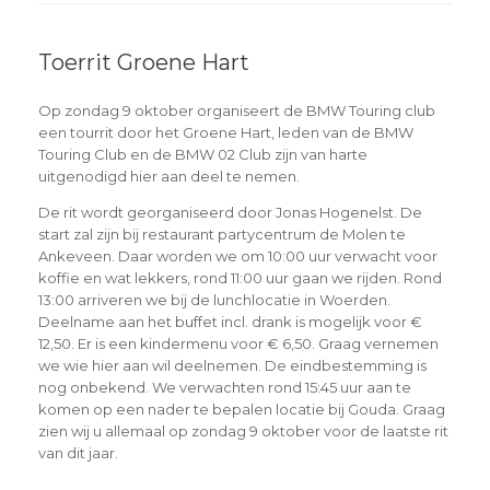
Toerrit Groene Hart
Op zondag 9 oktober organiseert de BMW Touring club
een tourrit door het Groene Hart, leden van de BMW
Touring Club en de BMW 02 Club zijn van harte
uitgenodigd hier aan deel te nemen.
De rit wordt georganiseerd door Jonas Hogenelst. De
start zal zijn bij restaurant partycentrum de Molen te
Ankeveen. Daar worden we om 10:00 uur verwacht voor
koffie en wat lekkers, rond 11:00 uur gaan we rijden. Rond
13:00 arriveren we bij de lunchlocatie in Woerden.
Deelname aan het buffet incl. drank is mogelijk voor €
12,50. Er is een kindermenu voor € 6,50. Graag vernemen
we wie hier aan wil deelnemen. De eindbestemming is
nog onbekend. We verwachten rond 15:45 uur aan te
komen op een nader te bepalen locatie bij Gouda. Graag
zien wij u allemaal op zondag 9 oktober voor de laatste rit
van dit jaar.