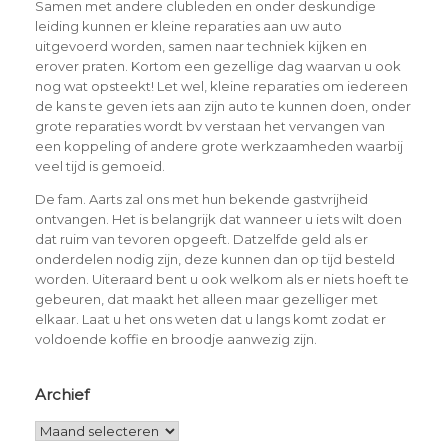
Samen met andere clubleden en onder deskundige
leiding kunnen er kleine reparaties aan uw auto
uitgevoerd worden, samen naar techniek kijken en
erover praten. Kortom een gezellige dag waarvan u ook
nog wat opsteekt! Let wel, kleine reparaties om iedereen
de kans te geven iets aan zijn auto te kunnen doen, onder
grote reparaties wordt bv verstaan het vervangen van
een koppeling of andere grote werkzaamheden waarbij
veel tijd is gemoeid.
De fam. Aarts zal ons met hun bekende gastvrijheid
ontvangen. Het is belangrijk dat wanneer u iets wilt doen
dat ruim van tevoren opgeeft. Datzelfde geld als er
onderdelen nodig zijn, deze kunnen dan op tijd besteld
worden. Uiteraard bent u ook welkom als er niets hoeft te
gebeuren, dat maakt het alleen maar gezelliger met
elkaar. Laat u het ons weten dat u langs komt zodat er
voldoende koffie en broodje aanwezig zijn.
Archief
Archief