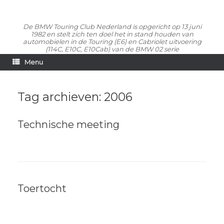
De BMW Touring Club Nederland is opgericht op 13 juni
1982 en stelt zich ten doel het in stand houden van
automobielen in de Touring (E6) en Cabriolet uitvoering
(114C, E10C, E10Cab) van de BMW 02 serie
Menu
Tag archieven:
2006
Technische meeting
Toertocht