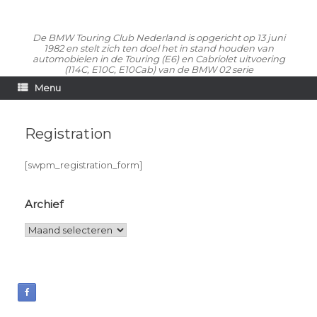
De BMW Touring Club Nederland is opgericht op 13 juni
1982 en stelt zich ten doel het in stand houden van
automobielen in de Touring (E6) en Cabriolet uitvoering
(114C, E10C, E10Cab) van de BMW 02 serie
Menu
Registration
[swpm_registration_form]
Archief
Archief