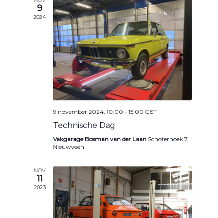
9
e
e
2024
n
n
n
e
a
n
v
w
i
e
g
e
9 november 2024, 10:00
-
15:00
CET
a
r
Technische Dag
t
Vakgarage Bosman van der Laan
Schoterhoek 7,
g
Nieuwveen
i
e
e
NOV
v
11
2023
e
n