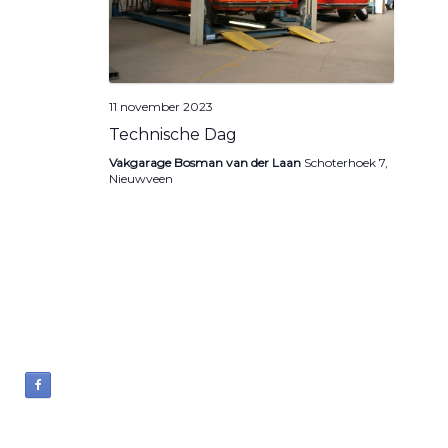
n
a
v
i
11 november 2023
Technische Dag
g
Vakgarage Bosman van der Laan
Schoterhoek 7,
a
Nieuwveen
t
i
e