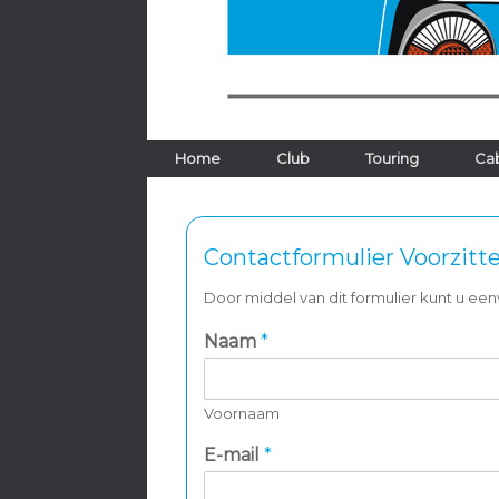
Home
Club
Touring
Cab
Contactformulier Voorzitte
Door middel van dit formulier kunt u e
Naam
*
Voornaam
*
E-mail
*
*
R