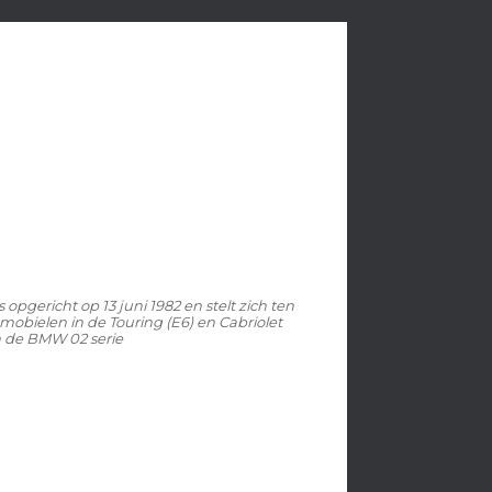
pgericht op 13 juni 1982 en stelt zich ten
mobielen in de Touring (E6) en Cabriolet
n de BMW 02 serie