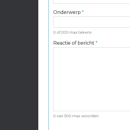
e
a
Onderwerp
*
c
t
i
e
0 of 200 max tekens.
Reactie of bericht
*
0 van 500 max woorden.